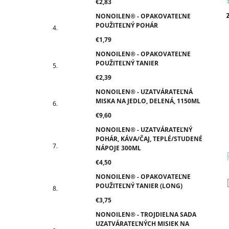
€2,83
NONOILEN® - OPAKOVATEĽNE
c
POUŽITEĽNÝ POHÁR
€1,79
NONOILEN® - OPAKOVATEĽNE
POUŽITEĽNÝ TANIER
€2,39
NONOILEN® - UZATVÁRATEĽNÁ
MISKA NA JEDLO, DELENÁ, 1150ML
€9,60
NONOILEN® - UZATVÁRATEĽNÝ
POHÁR, KÁVA/ČAJ, TEPLÉ/STUDENÉ
NÁPOJE 300ML
€4,50
NONOILEN® - OPAKOVATEĽNE
POUŽITEĽNÝ TANIER (LONG)
€3,75
NONOILEN® - TROJDIELNA SADA
UZATVÁRATEĽNÝCH MISIEK NA