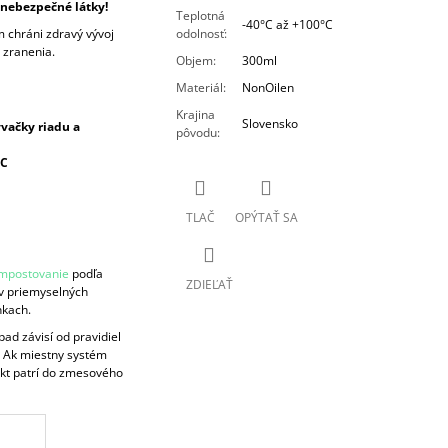
nebezpečné látky!
Teplotná
-40°C až +100°C
m chráni zdravý vývoj
odolnosť
:
o zranenia.
Objem
:
300ml
Materiál
:
NonOilen
Krajina
Slovensko
vačky riadu a
pôvodu
:
°C
TLAČ
OPÝTAŤ SA
ompostovanie
podľa
ZDIEĽAŤ
v priemyselných
nkach.
d závisí od pravidiel
. Ak miestny systém
kt patrí do zmesového