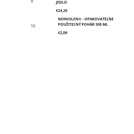
JEDLO
€24,29
NONOILEN® - OPAKOVATEĽNE
POUŽITEĽNÝ POHÁR 300 ML
€2,09