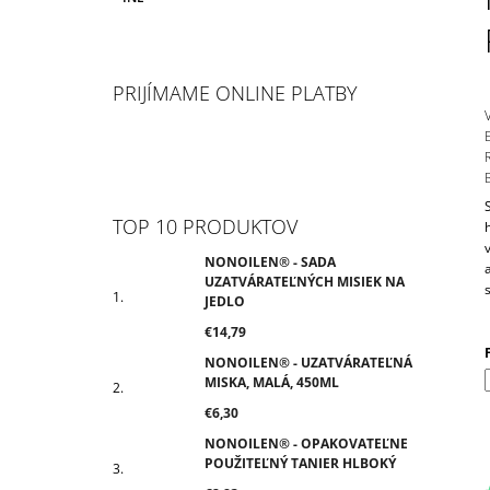
UZATVÁRATEĽNÝCH MISIEK NA JEDLO
E
P
G
€14,79
A
Ó
R
N
I
PRIJÍMAME ONLINE PLATBY
E
E
L
TOP 10 PRODUKTOV
NONOILEN® - SADA
UZATVÁRATEĽNÝCH MISIEK NA
JEDLO
€14,79
NONOILEN® - UZATVÁRATEĽNÁ
MISKA, MALÁ, 450ML
€6,30
NONOILEN® - OPAKOVATEĽNE
POUŽITEĽNÝ TANIER HLBOKÝ