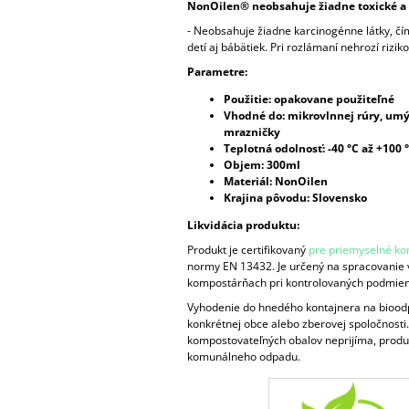
NonOilen® neobsahuje žiadne toxické a 
- Neobsahuje žiadne karcinogénne látky, čí
detí aj bábätiek. Pri rozlámaní nehrozí rizik
Parametre:
Použitie: opakovane použiteľné
Vhodné do: mikrovlnnej rúry, umý
mrazničky
Teplotná odolnosť: -40 °C až +100 
Objem: 300ml
Materiál: NonOilen
Krajina pôvodu: Slovensko
Likvidácia produktu:
Produkt je certifikovaný
pre priemyselné k
normy EN 13432. Je určený na spracovanie 
kompostárňach pri kontrolovaných podmie
Vyhodenie do hnedého kontajnera na bioodpa
konkrétnej obce alebo zberovej spoločnosti
kompostovateľných obalov neprijíma, produ
komunálneho odpadu.