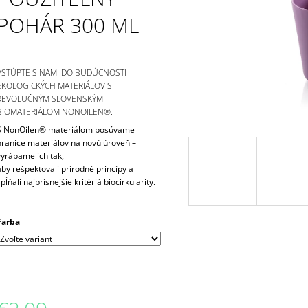
MALÁ, 450ML
POUŽITEĽNÝ TA
POHÁR 300 ML
€6,30
€2,83
VSTÚPTE S NAMI DO BUDÚCNOSTI
EKOLOGICKÝCH MATERIÁLOV S
REVOLUČNÝM SLOVENSKÝM
BIOMATERIÁLOM NONOILEN®.
S NonOilen® materiálom posúvame
hranice materiálov na novú úroveň –
vyrábame ich tak,
aby
rešpektovali prírodné princípy a
spĺňali najprísnejšie kritériá biocirkularity.
Farba