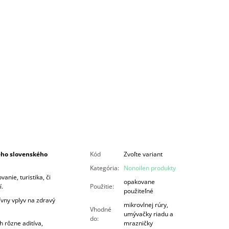
ého slovenského
Kód
Zvoľte variant
Kategória
:
Nonoilen produkty
vanie, turistika, či
opakovane
.
Použitie
:
použiteľné
vny vplyv na zdravý
mikrovlnej rúry,
Vhodné
umývačky riadu a
do
:
h rôzne aditíva,
mrazničky