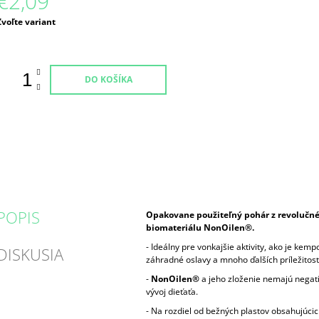
€2,09
Jednotková
Zvoľte variant
ena:
DO KOŠÍKA
POPIS
Opakovane použiteľný pohár z revolučn
biomateriálu NonOilen®.
- Ideálny pre vonkajšie aktivity, ako je kempo
DISKUSIA
záhradné oslavy a mnoho ďalších príležitostí
-
NonOilen®
a jeho zloženie nemajú negatí
vývoj dieťaťa.
- Na rozdiel od bežných plastov obsahujúcic