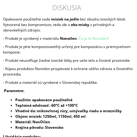
DISKUSIA
Opakovane použiteľná sada
misiek na jedlo
bez obsahu toxických látok.
Vytvorená bez kompromisov, teda ide o
eko misky
z prírodných a
obnoviteľných zdrojov.
- Produkt je vyrobený z materiálu
Nonoilen
.
Čo je to Nonoilen?
- Produkt je plne kompostovateľný určený pre kompostáciu v priemyselnom
komposte.
- Produkt neuvoľňuje žiadne toxické látky pre vaše telo a životné prostredie.
- Kúpou produktov Nonoilen prispievate k ochrane vášho zdravia a životného
prostredia.
- Produkt a materiál sú vyrobené v Slovenskej republike.
Parametre:
Použitie: opakovane použiteľné
Teplotná odolnosť: -60°C až +100°C
Vhodné do: mikrovlnnej rúry, umývačky riadu a mrazničky
Objem misiek: 1250ml, 1150ml, 450 ml
Materiál: NonOilen
Krajina pôvodu: Slovensko
Likvidácia produktu: