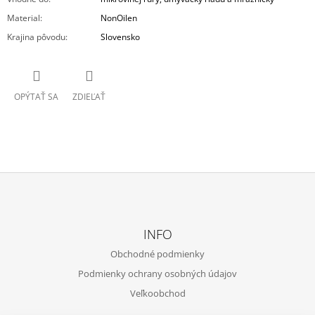
Material
:
NonOilen
Krajina pôvodu
:
Slovensko
OPÝTAŤ SA
ZDIEĽAŤ
Z
Á
INFO
P
Obchodné podmienky
Ä
Podmienky ochrany osobných údajov
T
Veľkoobchod
I