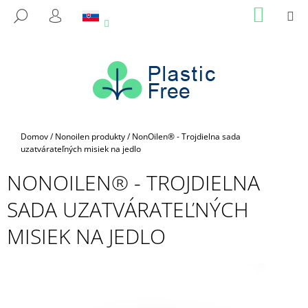
K
Prejsť
NÁKU
M
HĽADAŤ
na
KOŠÍK
O
PRIHLÁSENIE
SPÄŤ
SPÄŤ
obsah
Š
Í
Č
K
O
P
O
Domov
/
Nonoilen produkty
/
NonOilen® - Trojdielna sada
T
uzatvárateľných misiek na jedlo
R
NONOILEN® - TROJDIELNA
E
B
SADA UZATVÁRATEĽNÝCH
U
MISIEK NA JEDLO
J
E
T
E
N