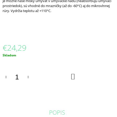
je možné naše misky umývať v umývačke riadu (neabsorbujú umývací
M
prostriedok), sú vhodné do mrazničky (až do -60°C) aj do mikrovlnnej
E
rúry. Vydržia teplotu až +110°C.
NONOILEN®
-
OPAKOVATEĽNE
POUŽITEĽNÝ
POHÁR
300
€24,29
ML
€2,09
Jednotková
Skladom
cena:
DO
KOŠÍKA
POPIS