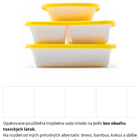
Á
J
S
Ť
?
HĽADAŤ
O
D
P
O
R
Opakovane použiteľná trojdielna sada misiek na jedlo
bez obsahu
Ú
toxických látok.
Č
Na rozdiel od iných prírodných alternatív: drevo, bambus, kokos a ďalšie
A