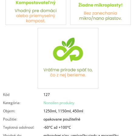
Kód
127
Kategória
:
Nonoilen produkty
Objem
:
1250ml, 1150ml, 450ml
Použitie
:
opakovane použiteľné
Teplotná odolnosť
:
-60°C až +100°C
Vhodné do
:
mikrovlnej rúry, umývačky riadu a mrazničky